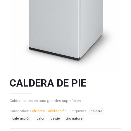
CALDERA DE PIE
Calderas ideales para grandes superficies.
Categorías:
Calderas
,
Calefacción
Etiquetas:
caldera
calefacción
calor
de pie
tiro natural